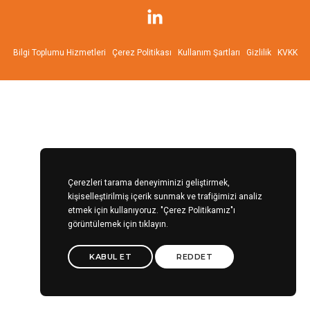
Bilgi Toplumu Hizmetleri
Çerez Politikası
Kullanım Şartları
Gizlilik
KVKK
Çerezleri tarama deneyiminizi geliştirmek,
kişiselleştirilmiş içerik sunmak ve trafiğimizi analiz
etmek için kullanıyoruz.
"Çerez Politikamız"ı
görüntülemek için tıklayın.
KABUL ET
REDDET