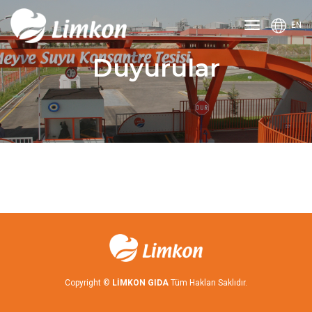
Ana
EN
menüyü
aç
Duyurular
veya
kapat
Copyright ©
LİMKON GIDA
Tüm Hakları Saklıdır.