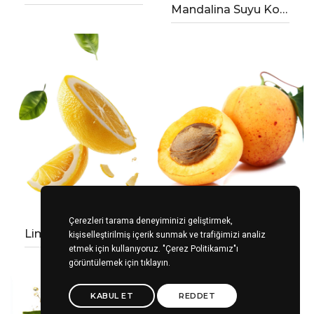
Mandalina Suyu Konsantresi
Çerezleri tarama deneyiminizi geliştirmek,
Kayısı Püre Konsantresi
Limon Suyu Konsantresi ( Berrak & Donmuş)
kişiselleştirilmiş içerik sunmak ve trafiğimizi analiz
etmek için kullanıyoruz.
"Çerez Politikamız"ı
görüntülemek için tıklayın.
KABUL ET
REDDET