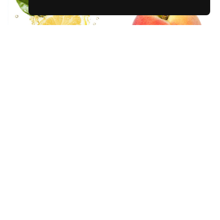
Limonata
Şeftali Püre Konsantresi