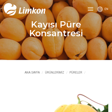
Ana
EN
menüyü
aç
Kayısı Püre
veya
kapat
Konsantresi
ANA SAYFA
ÜRÜNLERİMİZ
PÜRELER