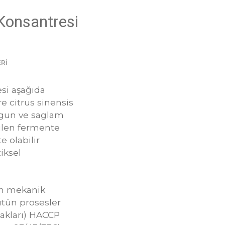
Konsantresi
Rİ
si aşağıda
e citrus sinensis
olgun ve saglam
ilen fermente
 olabilir
iksel
en mekanik
Bütün prosesler
akları) HACCP