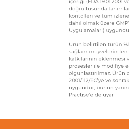
içeriği (FDA 19.01.2001 
doğrultusunda tanımlanm
kontolleri ve tüm izleneb
dahil olmak üzere GMP’
Uygulamaları) uygundu
Ürün belirtilen türün %
sağlam meyvelerinden ü
katkılarının eklenmesi v
prosesler ile modifiye 
olgunlastırılmaz. Ürün d
2001/112/EC’ye ve sonrak
uygundur; bunun yanın
Practise’e de uyar.