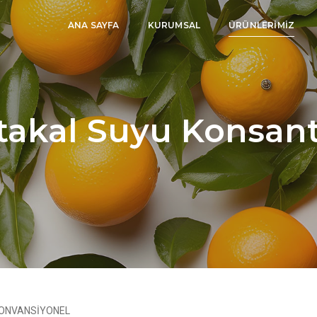
ANA SAYFA
KURUMSAL
ÜRÜNLERİMİZ
takal Suyu Konsant
ONVANSIYONEL