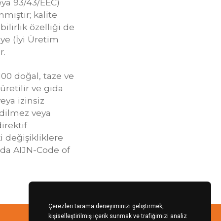
veya 93/43/EEC)
ıştır; kalite
ilirlik özelliği de
ye (İyi Üretim
r.
100 doğal, taze ve
retilir ve gıda
eya izinsiz
edilmez veya
irektif
i değişikliklere
da AIJN-Code of
Çerezleri tarama deneyiminizi geliştirmek,
kişiselleştirilmiş içerik sunmak ve trafiğimizi analiz